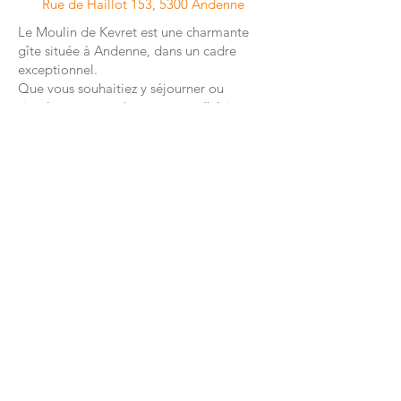
Rue de Haillot 153, 5300 Andenne
Le Moulin de Kevret est une charmante
gîte située à Andenne, dans un cadre
exceptionnel.
Que vous souhaitiez y séjourner ou
simplement prendre un verre, n’hésitez
pas à passer et à profiter de l’ambiance
chaleureuse et conviviale.
Plus d’infos:
www.moulindekevret.be
02
Les saveurs d'Anso
Rue de Reppe 129, 5350 Ohey
En 2018, Anne-Sophie a ouvert sa
magnifique boutique à la ferme au cœur