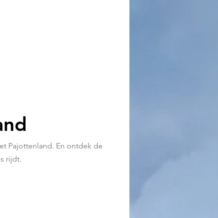
and
het Pajottenland. En
ontdek de
 rijdt.