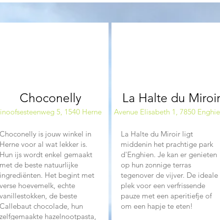
02
03
Choconelly
La Halte du Miroi
inoofsesteenweg 5, 1540 Herne
Avenue Elisabeth 1, 7850 Enghi
Choconelly is jouw winkel in
La Halte du Miroir ligt
Herne voor al wat lekker is.
middenin het prachtige park
Hun ijs wordt enkel gemaakt
d'Enghien. Je kan er genieten
met de beste natuurlijke
op hun zonnige terras
ingrediënten. Het begint met
tegenover de vijver. De ideale
verse hoevemelk, echte
plek voor een verfrissende
vanillestokken, de beste
pauze met een aperitiefje of
Callebaut chocolade, hun
om een hapje te eten!
zelfgemaakte hazelnootpasta,