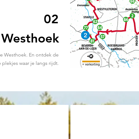
02
 Westhoek
 de Westhoek. En
ontdek de
 plekjes waar je langs rijdt.
02
03