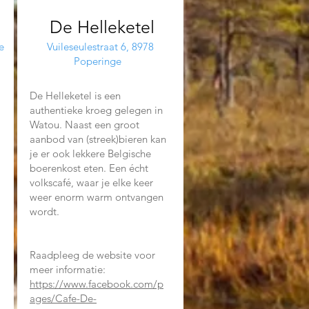
De Helleketel
e
Vuileseulestraat 6, 8978
Poperinge
De Helleketel is een
authentieke kroeg gelegen in
Watou. Naast een groot
aanbod van (streek)bieren kan
je er ook lekkere Belgische
boerenkost eten. Een écht
volkscafé, waar je elke keer
weer enorm warm ontvangen
wordt.
Raadpleeg de website voor
meer informatie:
https://www.facebook.com/p
ages/Cafe-De-