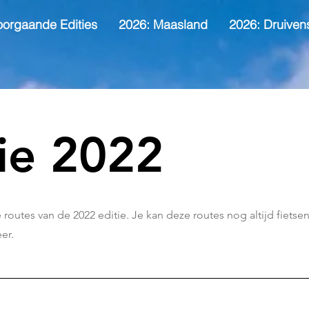
oorgaande Edities
2026: Maasland
2026: Druiven
ie 2022
routes van de 2022 editie. Je kan deze routes nog altijd fietsen,
er.