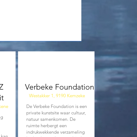
04
Z
Verbeke Foundation
Westakker 1, 9190 Kemzeke
it
ekene
De Verbeke Foundation is een
private kunstsite waar cultuur,
ig
natuur samenkomen. De
ruimte herbergt een
indrukwekkende verzameling
 kan