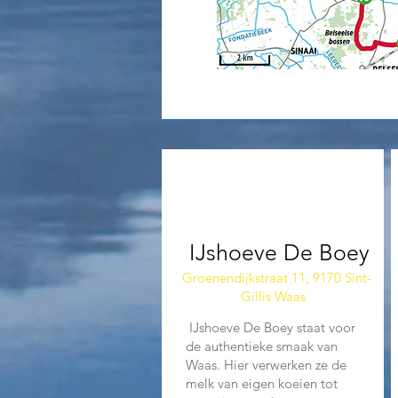
01
IJshoeve De Boey
Groenendijkstraat 11, 9170 Sint-
Gillis Waas
IJshoeve De Boey staat voor
de authentieke smaak van
Waas. Hier verwerken ze de
melk van eigen koeien tot