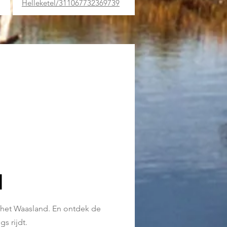
Helleketel/311067732369739
d
n het Waasland. En
ontdek de
gs rijdt.