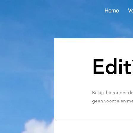
Home
V
Edit
Bekijk hieronder de 
geen voordelen me