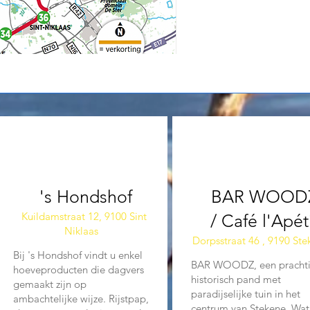
02
03
's Hondshof
BAR WOOD
Kuildamstraat 12, 9100 Sint
/ Café l'Apét
Niklaas
Dorpsstraat 46 , 9190 St
Bij 's Hondshof vindt u enkel
BAR WOODZ, een pracht
hoeveproducten die dagvers
historisch pand met
gemaakt zijn op
paradijselijke tuin in het
ambachtelijke wijze. Rijstpap,
centrum van Stekene. Wat