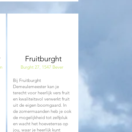
04
r
Fruitburght
en
Burght 27, 1547 Bever
Bij Fruitburght
Demeulemeester kan je
terecht voor heerlijk vers fruit
en kwaliteitsvol verwerkt fruit
uit de eigen boomgaard. In
de zomermaanden heb je ook
de mogelijkheid tot zelfpluk
en wacht het hoeveterras op
jou, waar je heerlijk kunt