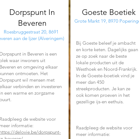
Dorpspunt In
Goeste Boetiek
Grote Markt 19, 8970 Popering
Beveren
Roesbruggestraat 20, 8691
veren aan de Ijzer (Alveringem)
Bij Goeste beleef je ambacht
en korte keten. Dagelijks gaan
Dorpspunt in Beveren is een
ze op zoek naar de beste
plek waar inwoners uit
lokale producten uit de
Beveren en omgeving elkaar
Westhoek en Noord-Frankrijk.
kunnen ontmoeten. Het
In de Goeste-boetiek vind je
Dorpspunt wil mensen met
meer dan 450
elkaar verbinden en investeren
streekproducten. Je kan ze
in een warme en zorgzame
ook komen proeven in het
buurt.
gezellige ijs-en eethuis.
Raadpleeg de website voor
meer informatie:
Raadpleeg de website voor
https://delovie.be/dorpspunt-
meer informatie:
in-beveren/