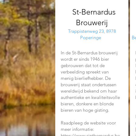
St-Bernardus
Brouwerij
Trappistenweg 23, 8978
Poperinge
Be
In de St-Bernardus brouwerij
wordt er sinds 1946 bier
gebrouwen dat tot de
verbeelding spreekt van
menig bierliefhebber. De
brouwerij staat ondertussen
wereldwijd bekend om haar
authentieke en kwaliteitsvolle
bieren, donkere en blonde
bieren van hoge gisting.
Raadpleeg de website voor
meer informatie:
https://www.sintbernardus.be