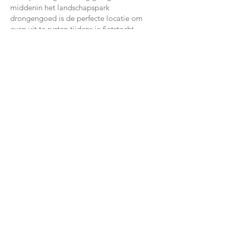
middenin het landschapspark
drongengoed is de perfecte locatie om
even uit te rusten tijdens je fietstocht.
Geniet van een lekkere koffie, biertje,
snack of een heerlijk ijsje middenin de
natuur!
Meer info:
https://www.drongengoedhoeve.be/
04
La Dolce Vita
Marktstraat 1/14, 9990 Maldegem
La Dolce Vita wint al jaren op rij de prijs
voor de vriendelijkste handelaar en dit
niet zonder reden!Tessa en haar team